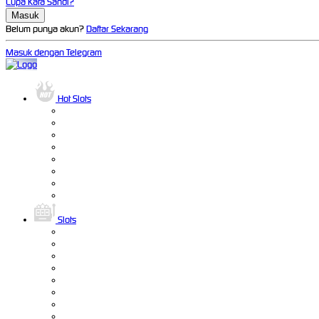
Lupa Kata Sandi?
Belum punya akun?
Daftar Sekarang
Masuk dengan Telegram
Hot Slots
Slots