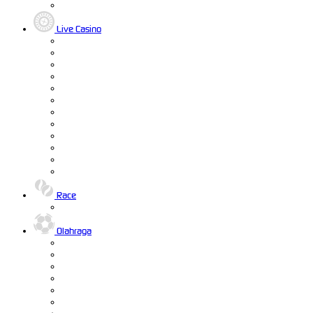
Live Casino
Race
Olahraga