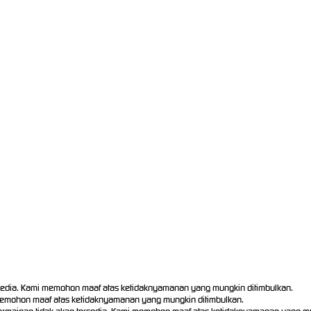
rsedia. Kami memohon maaf atas ketidaknyamanan yang mungkin ditimbulkan.
i memohon maaf atas ketidaknyamanan yang mungkin ditimbulkan.