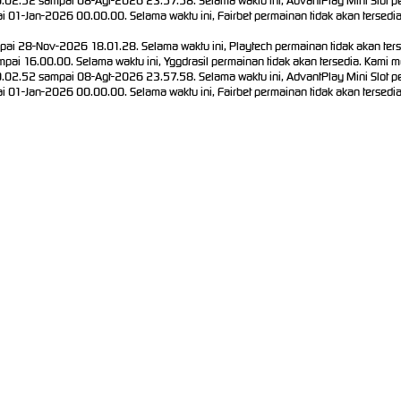
0.02.52 sampai 08-Agt-2026 23.57.58. Selama waktu ini, AdvantPlay Mini Slot 
i 01-Jan-2026 00.00.00. Selama waktu ini, Fairbet permainan tidak akan terse
pai 28-Nov-2026 18.01.28. Selama waktu ini, Playtech permainan tidak akan te
pai 16.00.00. Selama waktu ini, Yggdrasil permainan tidak akan tersedia. Kam
0.02.52 sampai 08-Agt-2026 23.57.58. Selama waktu ini, AdvantPlay Mini Slot 
i 01-Jan-2026 00.00.00. Selama waktu ini, Fairbet permainan tidak akan terse