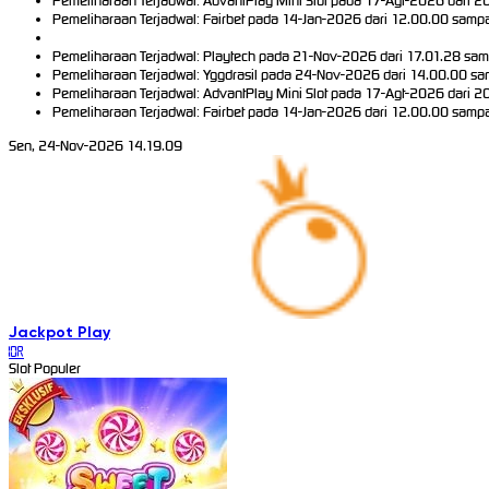
Pemeliharaan Terjadwal: AdvantPlay Mini Slot pada 17-Agt-2026 dari 2
Pemeliharaan Terjadwal: Fairbet pada 14-Jan-2026 dari 12.00.00 sampa
Pemeliharaan Terjadwal: Playtech pada 21-Nov-2026 dari 17.01.28 sam
Pemeliharaan Terjadwal: Yggdrasil pada 24-Nov-2026 dari 14.00.00 sam
Pemeliharaan Terjadwal: AdvantPlay Mini Slot pada 17-Agt-2026 dari 2
Pemeliharaan Terjadwal: Fairbet pada 14-Jan-2026 dari 12.00.00 sampa
Sen, 24-Nov-2026 14.19.09
Jackpot
Play
IDR
Slot Populer