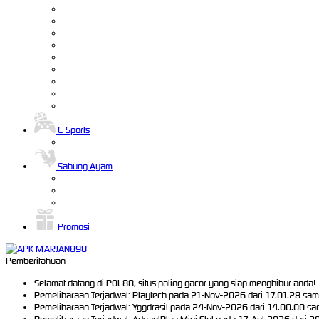
E-Sports
Sabung Ayam
Promosi
Pemberitahuan
Selamat datang di POL88, situs paling gacor yang siap menghibur anda!
Pemeliharaan Terjadwal: Playtech pada 21-Nov-2026 dari 17.01.28 sam
Pemeliharaan Terjadwal: Yggdrasil pada 24-Nov-2026 dari 14.00.00 sam