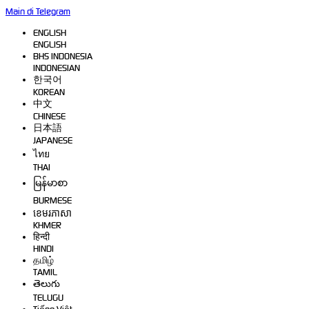
Main di Telegram
ENGLISH
ENGLISH
BHS INDONESIA
INDONESIAN
한국어
KOREAN
中文
CHINESE
日本語
JAPANESE
ไทย
THAI
မြန်မာစာ
BURMESE
ខេមរភាសា
KHMER
हिन्दी
HINDI
தமிழ்
TAMIL
తెలుగు
TELUGU