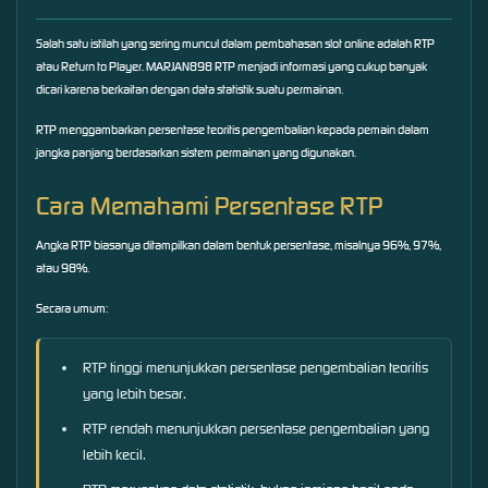
Salah satu istilah yang sering muncul dalam pembahasan slot online adalah RTP
atau Return to Player. MARJAN898 RTP menjadi informasi yang cukup banyak
dicari karena berkaitan dengan data statistik suatu permainan.
RTP menggambarkan persentase teoritis pengembalian kepada pemain dalam
jangka panjang berdasarkan sistem permainan yang digunakan.
Cara Memahami Persentase RTP
Angka RTP biasanya ditampilkan dalam bentuk persentase, misalnya 96%, 97%,
atau 98%.
Secara umum:
RTP tinggi menunjukkan persentase pengembalian teoritis
yang lebih besar.
RTP rendah menunjukkan persentase pengembalian yang
lebih kecil.