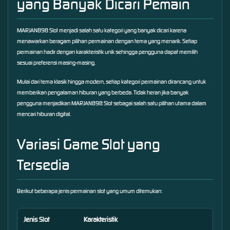
yang Banyak Dicari Pemain
MARJAN898 Slot
menjadi salah satu kategori yang banyak dicari karena
menawarkan beragam pilihan permainan dengan tema yang menarik. Setiap
permainan hadir dengan karakteristik unik sehingga pengguna dapat memilih
sesuai preferensi masing-masing.
Mulai dari tema klasik hingga modern, setiap kategori permainan dirancang untuk
memberikan pengalaman hiburan yang berbeda. Tidak heran jika banyak
pengguna menjadikan MARJAN898 Slot sebagai salah satu pilihan utama dalam
mencari hiburan digital.
Variasi Game Slot yang
Tersedia
Berikut beberapa jenis permainan slot yang umum ditemukan:
Jenis Slot
Karakteristik
Ti