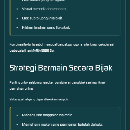
Visual menarik dan modern.
Efek suara yang interaktif.
Pilihan taruhan yang fleksibel.
Kombinasi faktor tersebut membuat banyak pengguna tertarik mengeksplorasi
berbagai pilihan MARJAN898 Slot.
Strategi Bermain Secara Bijak
Penting untuk selalu menerapkan pendekatan yang bijak saat menikmati
permainan online.
Beberapa hal yang dapat dilakukan meliputi:
Menentukan anggaran bermain.
Memahami mekanisme permainan terlebih dahulu.