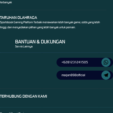
terbanyak
TARUHAN OLAHRAGA
Sportsbook Gaming Platform Terbaik menawarkan lebih banyak game, odds yang lebih
tinggi, dan menyediakan pilihan yang lebih banyak untuk pemain.
BANTUAN & DUKUNGAN
Servis Lainnya
+6281231241505
marjan898official
TERHUBUNG DENGAN KAMI