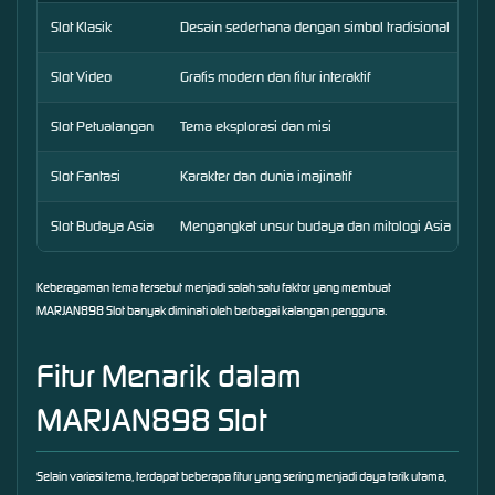
Slot Klasik
Desain sederhana dengan simbol tradisional
Ti
Slot Video
Grafis modern dan fitur interaktif
Sa
Slot Petualangan
Tema eksplorasi dan misi
Ti
Slot Fantasi
Karakter dan dunia imajinatif
Ti
Slot Budaya Asia
Mengangkat unsur budaya dan mitologi Asia
Sa
Keberagaman tema tersebut menjadi salah satu faktor yang membuat
MARJAN898 Slot banyak diminati oleh berbagai kalangan pengguna.
Fitur Menarik dalam
MARJAN898 Slot
Selain variasi tema, terdapat beberapa fitur yang sering menjadi daya tarik utama,