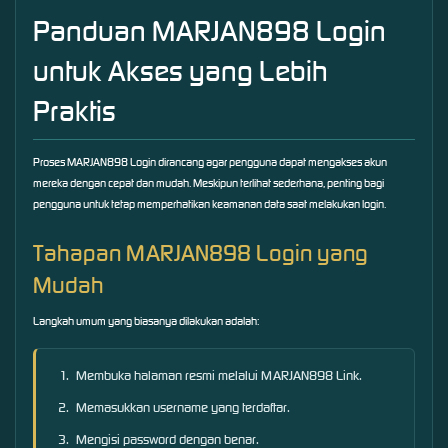
Panduan MARJAN898 Login
untuk Akses yang Lebih
Praktis
Proses
MARJAN898 Login
dirancang agar pengguna dapat mengakses akun
mereka dengan cepat dan mudah. Meskipun terlihat sederhana, penting bagi
pengguna untuk tetap memperhatikan keamanan data saat melakukan login.
Tahapan MARJAN898 Login yang
Mudah
Langkah umum yang biasanya dilakukan adalah:
Membuka halaman resmi melalui MARJAN898 Link.
Memasukkan username yang terdaftar.
Mengisi password dengan benar.